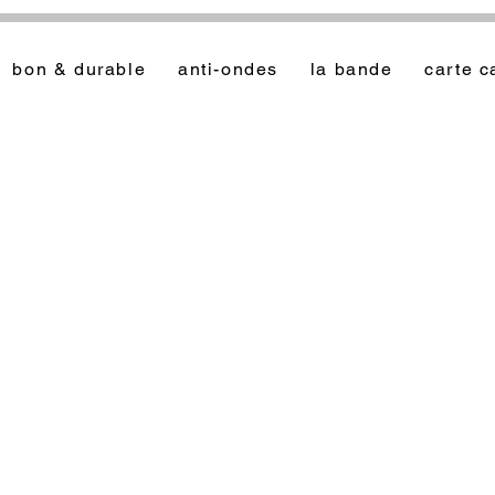
bon & durable
anti-ondes
la bande
carte 
er dressing anti-ondes