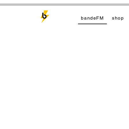
bandeFM
shop
bandeFM le premi
Notre vision